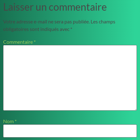
Laisser un commentaire
Votre adresse e-mail ne sera pas publiée.
Les champs
obligatoires sont indiqués avec
*
Commentaire
*
Nom
*