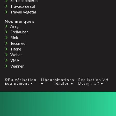
Serre pepinières
Travaux de sol
Travail végétal
Nos marques
Arag
Freilauber
Rink
Tecomec
Tifone
Weber
VMA
Wanner
©Pulvérisation
Libourne
Mentions
Réalisation VH
Équipement -
●
légales ●
Design UX ●