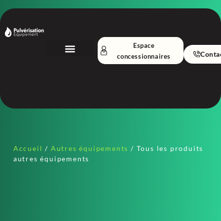
Espace
Conta
concessionnaires
Nos Équipements
A propos
Accueil
/
Autres équipements
/ Tous les produits
autres équipements