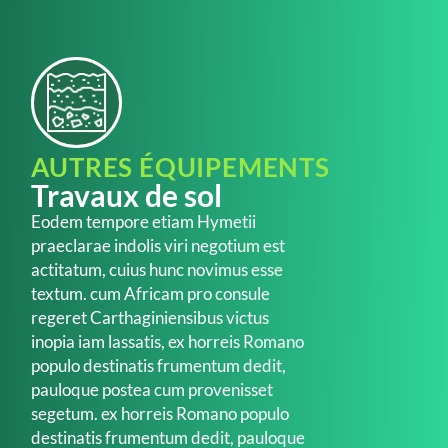
AUTRES ÉQUIPEMENTS
Travaux de sol
Eodem tempore etiam Hymetii
praeclarae indolis viri negotium est
actitatum, cuius hunc novimus esse
textum. cum Africam pro consule
regeret Carthaginiensibus victus
inopia iam lassatis, ex horreis Romano
populo destinatis frumentum dedit,
pauloque postea cum provenisset
segetum. ex horreis Romano populo
destinatis frumentum dedit, pauloque