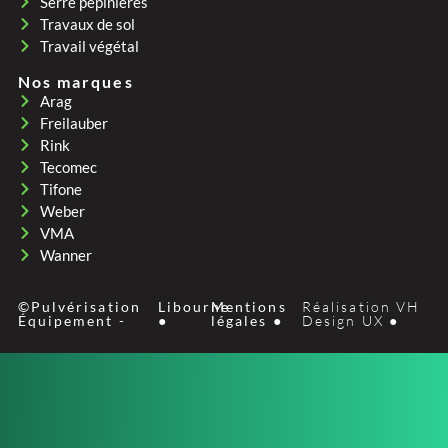
Serre pepinières
Travaux de sol
Travail végétal
Nos marques
Arag
Freilauber
Rink
Tecomec
Tifone
Weber
VMA
Wanner
©Pulvérisation
Libourne
Mentions
Réalisation VH
Équipement -
●
légales ●
Design UX ●