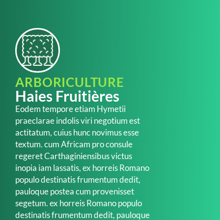
ARBORICULTURE
Haies Fruitières
Eodem tempore etiam Hymetii
praeclarae indolis viri negotium est
actitatum, cuius hunc novimus esse
textum. cum Africam pro consule
regeret Carthaginiensibus victus
inopia iam lassatis, ex horreis Romano
populo destinatis frumentum dedit,
pauloque postea cum provenisset
segetum. ex horreis Romano populo
destinatis frumentum dedit, pauloque