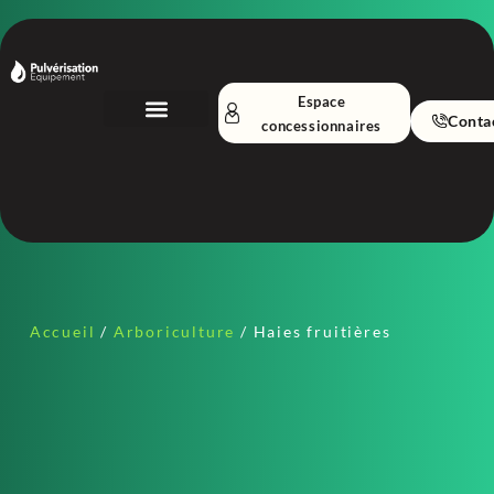
Espace
Conta
concessionnaires
Nos Équipements
A propos
Accueil
/
Arboriculture
/ Haies fruitières