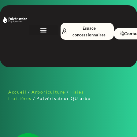
Espace
Conta
concessionnaires
Nos Équipements
A propos
Accueil
/
Arboriculture
/
Haies
fruitières
/ Pulvérisateur QU arbo