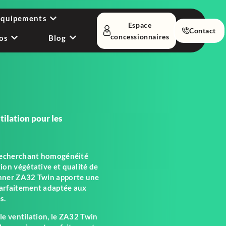
équipements
Espace
Contact
concessionnaires
os
Blog
tilation pour les
 recherchant homogénéité
ion végétative et qualité de
anner ZA32 Twin apporte une
arfaitement adaptée aux
s.
le ventilation, le ZA32 Twin