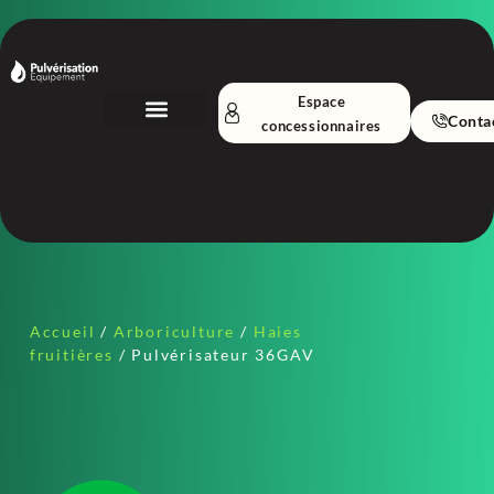
Espace
Conta
concessionnaires
Nos Équipements
A propos
Accueil
/
Arboriculture
/
Haies
fruitières
/ Pulvérisateur 36GAV