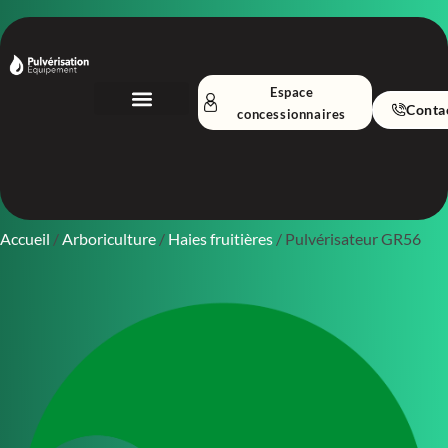
Espace
Conta
concessionnaires
Nos Équipements
A propos
Accueil
/
Arboriculture
/
Haies fruitières
/ Pulvérisateur GR56