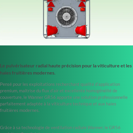
Le pulvérisateur radial haute précision pour la viticulture et les
haies fruitières modernes.
Pensé pour les exploitations recherchant qualité d’application
premium, maîtrise du flux d’air et excellente homogénéité de
couverture, le Wanner GR56 apporte une solution professionnelle
parfaitement adaptée à la viticulture technique et aux haies
fruitières modernes.
Grâce à sa technologie de ventilation radiale Wanner, le GR56