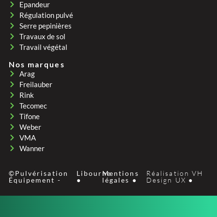
Epandeur
Régulation pulvé
Serre pepinières
Travaux de sol
Travail végétal
Nos marques
Arag
Freilauber
Rink
Tecomec
Tifone
Weber
VMA
Wanner
©Pulvérisation
Libourne
Mentions
Réalisation VH
Équipement -
●
légales ●
Design UX ●