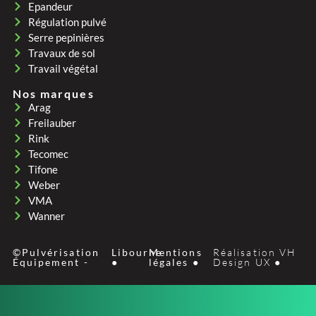
Epandeur
Régulation pulvé
Serre pepinières
Travaux de sol
Travail végétal
Nos marques
Arag
Freilauber
Rink
Tecomec
Tifone
Weber
VMA
Wanner
©Pulvérisation
Libourne
Mentions
Réalisation VH
Équipement -
●
légales ●
Design UX ●