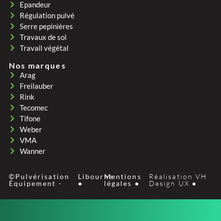
Epandeur
Régulation pulvé
Serre pepinières
Travaux de sol
Travail végétal
Nos marques
Arag
Freilauber
Rink
Tecomec
Tifone
Weber
VMA
Wanner
©Pulvérisation
Libourne
Mentions
Réalisation VH
Équipement -
●
légales ●
Design UX ●