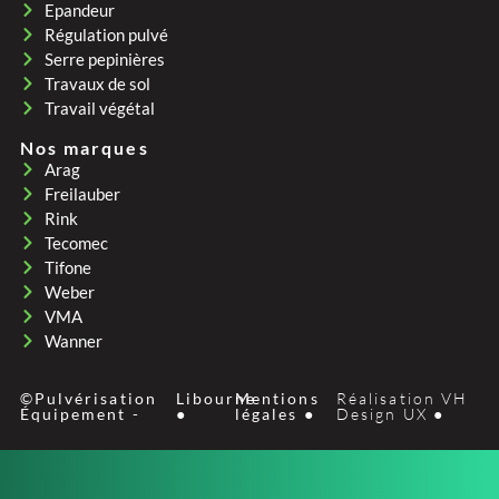
Epandeur
Régulation pulvé
Serre pepinières
Travaux de sol
Travail végétal
Nos marques
Arag
Freilauber
Rink
Tecomec
Tifone
Weber
VMA
Wanner
©Pulvérisation
Libourne
Mentions
Réalisation VH
Équipement -
●
légales ●
Design UX ●