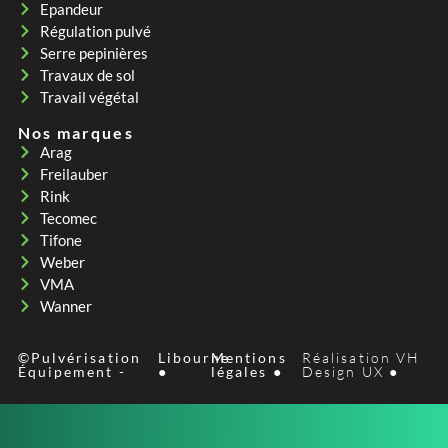
Epandeur
Régulation pulvé
Serre pepinières
Travaux de sol
Travail végétal
Nos marques
Arag
Freilauber
Rink
Tecomec
Tifone
Weber
VMA
Wanner
©Pulvérisation
Libourne
Mentions
Réalisation VH
Équipement -
●
légales ●
Design UX ●