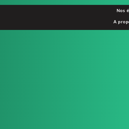
Nos 
A prop