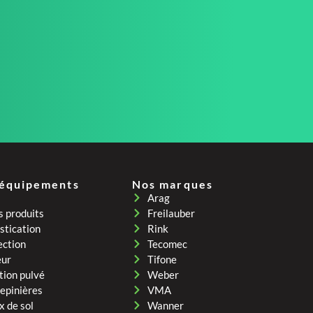
 équipements
Nos marques
Arag
s produits
Freilauber
tication
Rink
ection
Tecomec
eur
Tifone
tion pulvé
Weber
pepinières
VMA
x de sol
Wanner