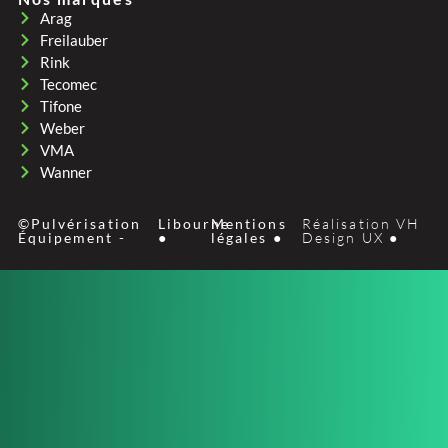
Arag
Freilauber
Rink
Tecomec
Tifone
Weber
VMA
Wanner
©Pulvérisation
Libourne
Mentions
Réalisation VH
Équipement -
●
légales ●
Design UX ●