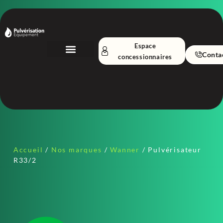
Espace
Conta
concessionnaires
Nos Équipements
A propos
Accueil
/
Nos marques
/
Wanner
/ Pulvérisateur
R33/2