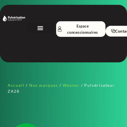
Espace
Conta
concessionnaires
Nos Équipements
A propos
Accueil
/
Nos marques
/
Wanner
/ Pulvérisateur
ZA28