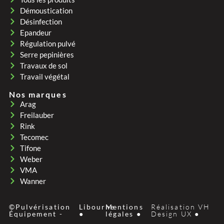
Démoustication
Désinfection
Epandeur
Régulation pulvé
Serre pepinières
Travaux de sol
Travail végétal
Nos marques
Arag
Freilauber
Rink
Tecomec
Tifone
Weber
VMA
Wanner
©Pulvérisation
Libourne
Mentions
Réalisation VH
Équipement -
●
légales ●
Design UX ●