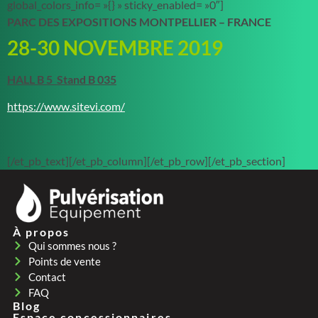
global_colors_info= »{} » sticky_enabled= »0″]
PARC DES EXPOSITIONS MONTPELLIER – FRANCE
28-30 NOVEMBRE 2019
HALL B 5 Stand B 035
https://www.sitevi.com/
[/et_pb_text][/et_pb_column][/et_pb_row][/et_pb_section]
À propos
Qui sommes nous ?
Points de vente
Contact
FAQ
Blog
Espace concessionnaires