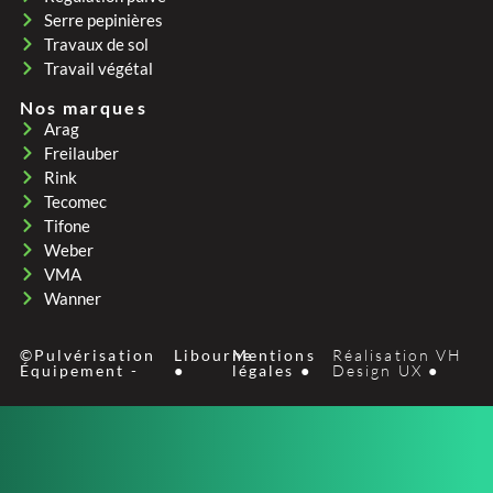
Serre pepinières
Travaux de sol
Travail végétal
Nos marques
Arag
Freilauber
Rink
Tecomec
Tifone
Weber
VMA
Wanner
©Pulvérisation
Libourne
Mentions
Réalisation VH
Équipement -
●
légales ●
Design UX ●