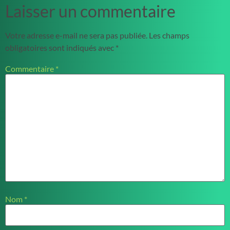
Laisser un commentaire
Votre adresse e-mail ne sera pas publiée.
Les champs
obligatoires sont indiqués avec
*
Commentaire
*
Nom
*