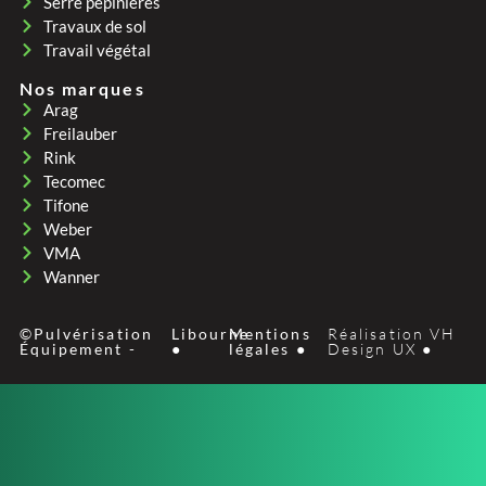
Serre pepinières
Travaux de sol
Travail végétal
Nos marques
Arag
Freilauber
Rink
Tecomec
Tifone
Weber
VMA
Wanner
©Pulvérisation
Libourne
Mentions
Réalisation VH
Équipement -
●
légales ●
Design UX ●