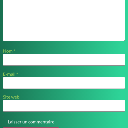
Nom
*
E-mail
*
Site web