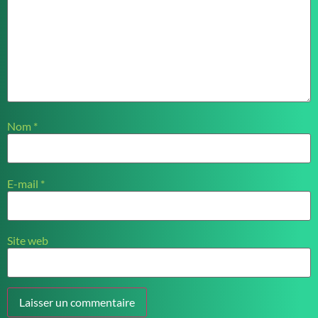
Nom
*
E-mail
*
Site web