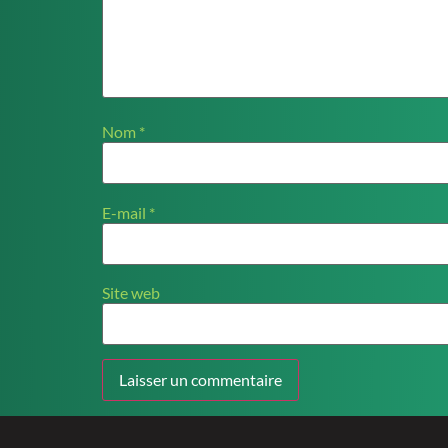
Nom
*
E-mail
*
Site web