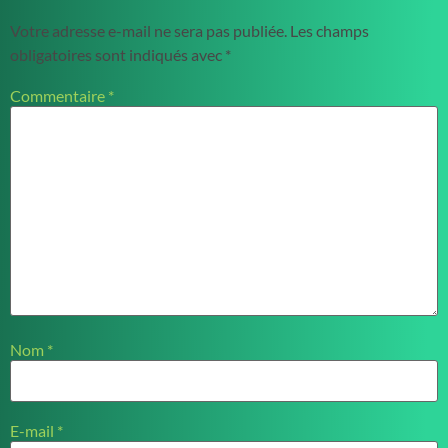
Votre adresse e-mail ne sera pas publiée.
Les champs
obligatoires sont indiqués avec
*
Commentaire
*
Nom
*
E-mail
*