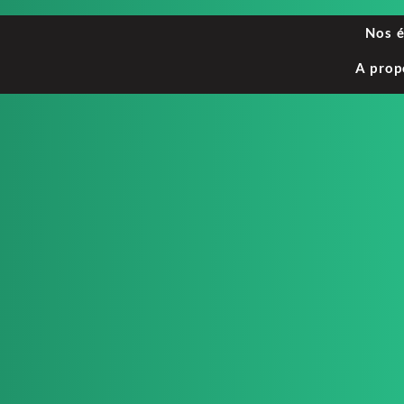
Nos 
A prop