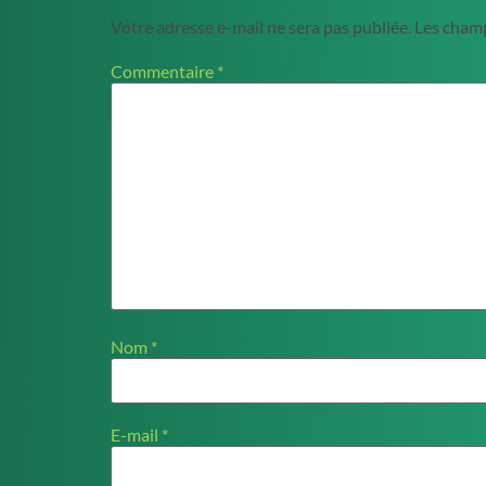
Votre adresse e-mail ne sera pas publiée.
Les champ
Commentaire
*
Nom
*
E-mail
*