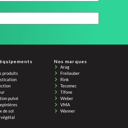
 équipements
Nos marques
Arag
s produits
Freilauber
tication
Rink
ection
Tecomec
eur
Tifone
tion pulvé
Weber
pepinières
VMA
x de sol
Wanner
 végétal