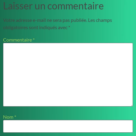
Laisser un commentaire
Votre adresse e-mail ne sera pas publiée.
Les champs
obligatoires sont indiqués avec
*
Commentaire
*
Nom
*