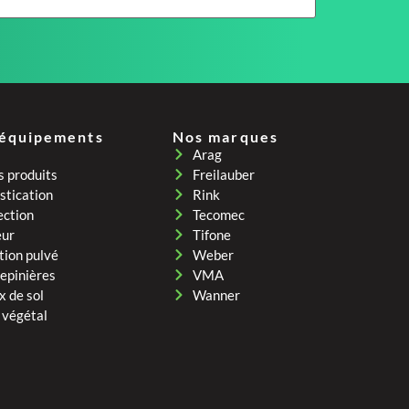
 équipements
Nos marques
Arag
s produits
Freilauber
tication
Rink
ection
Tecomec
eur
Tifone
tion pulvé
Weber
pepinières
VMA
x de sol
Wanner
 végétal