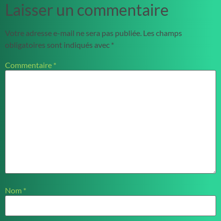
Laisser un commentaire
Votre adresse e-mail ne sera pas publiée.
Les champs
obligatoires sont indiqués avec
*
Commentaire
*
Nom
*