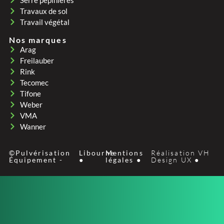
Serre pepinières
Travaux de sol
Travail végétal
Nos marques
Arag
Freilauber
Rink
Tecomec
Tifone
Weber
VMA
Wanner
©Pulvérisation
Libourne
Mentions
Réalisation VH
Équipement -
●
légales ●
Design UX ●