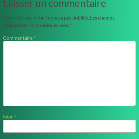
Laisser un commentaire
Votre adresse e-mail ne sera pas publiée.
Les champs
obligatoires sont indiqués avec
*
Commentaire
*
Nom
*