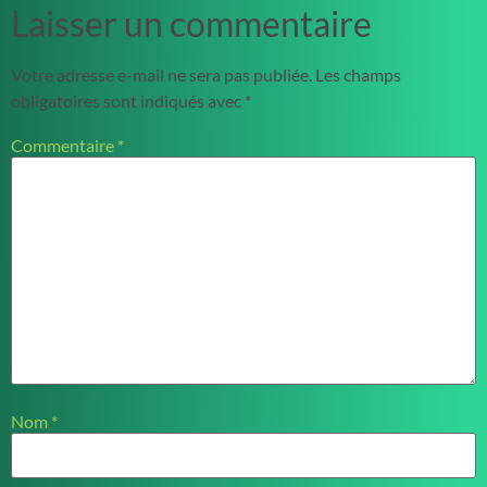
Laisser un commentaire
Votre adresse e-mail ne sera pas publiée.
Les champs
obligatoires sont indiqués avec
*
Commentaire
*
Nom
*