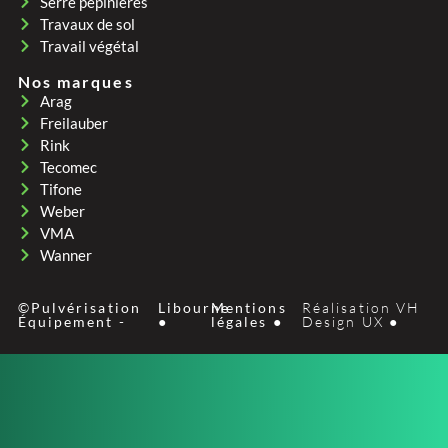
Serre pepinières
Travaux de sol
Travail végétal
Nos marques
Arag
Freilauber
Rink
Tecomec
Tifone
Weber
VMA
Wanner
©Pulvérisation
Libourne
Mentions
Réalisation VH
Équipement -
●
légales ●
Design UX ●