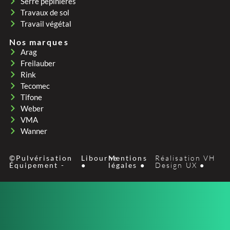
Serre pepinières
Travaux de sol
Travail végétal
Nos marques
Arag
Freilauber
Rink
Tecomec
Tifone
Weber
VMA
Wanner
©Pulvérisation
Libourne
Mentions
Réalisation VH
Équipement -
●
légales ●
Design UX ●