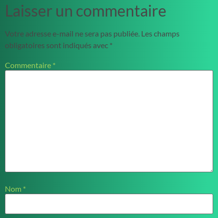
Laisser un commentaire
Votre adresse e-mail ne sera pas publiée.
Les champs
obligatoires sont indiqués avec
*
Commentaire
*
Nom
*