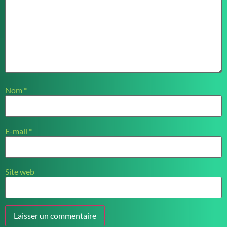
Nom
*
E-mail
*
Site web