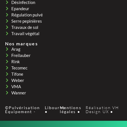
Désinfection
Epandeur
Régulation pulvé
Serre pepinières
Travaux de sol
Travail végétal
Nos marques
Arag
Freilauber
Rink
Tecomec
Tifone
Weber
VMA
Wanner
©Pulvérisation
Libourne
Mentions
Réalisation VH
Équipement -
●
légales ●
Design UX ●