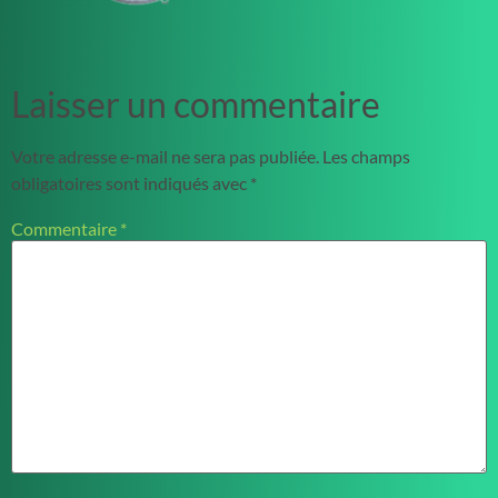
Laisser un commentaire
Votre adresse e-mail ne sera pas publiée.
Les champs
obligatoires sont indiqués avec
*
Commentaire
*