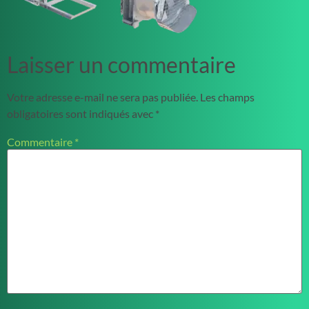
Laisser un commentaire
Votre adresse e-mail ne sera pas publiée.
Les champs
obligatoires sont indiqués avec
*
Commentaire
*