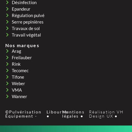
Désinfection
Epandeur
Régulation pulvé
Serre pepinières
Travaux de sol
Travail végétal
Nos marques
Arag
Freilauber
Rink
Tecomec
Tifone
Weber
VMA
Wanner
©Pulvérisation
Libourne
Mentions
Réalisation VH
Équipement -
●
légales ●
Design UX ●