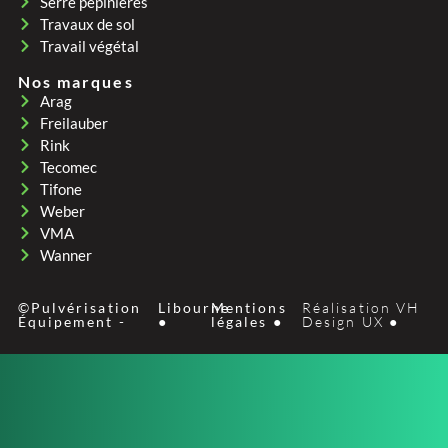
Serre pepinières
Travaux de sol
Travail végétal
Nos marques
Arag
Freilauber
Rink
Tecomec
Tifone
Weber
VMA
Wanner
©Pulvérisation
Libourne
Mentions
Réalisation VH
Équipement -
●
légales ●
Design UX ●