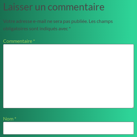
Laisser un commentaire
Votre adresse e-mail ne sera pas publiée.
Les champs
obligatoires sont indiqués avec
*
Commentaire
*
Nom
*