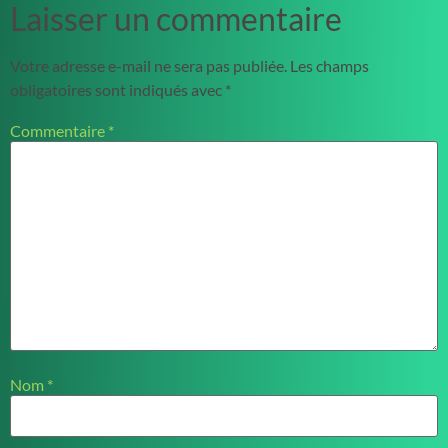
Laisser un commentaire
Votre adresse e-mail ne sera pas publiée.
Les champs
obligatoires sont indiqués avec
*
Commentaire
*
Nom
*