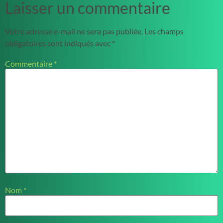
Laisser un commentaire
Votre adresse e-mail ne sera pas publiée.
Les champs
obligatoires sont indiqués avec
*
Commentaire
*
Nom
*