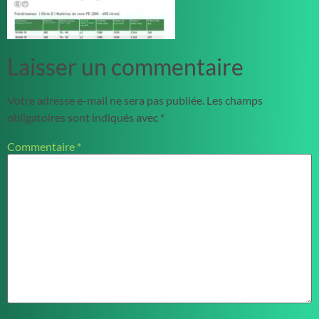
Laisser un commentaire
Votre adresse e-mail ne sera pas publiée.
Les champs
obligatoires sont indiqués avec
*
Commentaire
*