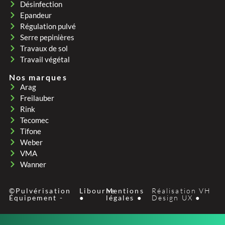
Désinfection
Epandeur
Régulation pulvé
Serre pepinières
Travaux de sol
Travail végétal
Nos marques
Arag
Freilauber
Rink
Tecomec
Tifone
Weber
VMA
Wanner
©Pulvérisation
Libourne
Mentions
Réalisation VH
Équipement -
●
légales ●
Design UX ●