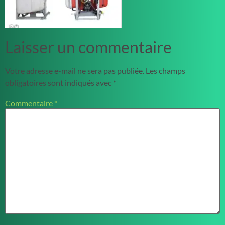
Laisser un commentaire
Votre adresse e-mail ne sera pas publiée.
Les champs
obligatoires sont indiqués avec
*
Commentaire
*