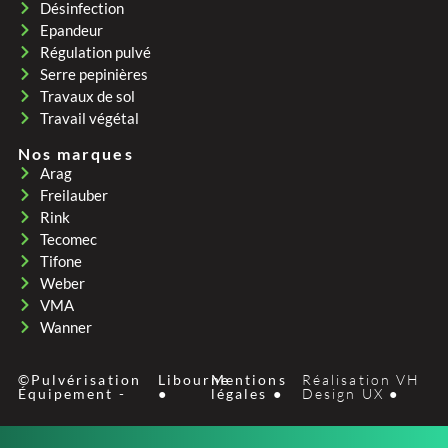
Désinfection
Epandeur
Régulation pulvé
Serre pepinières
Travaux de sol
Travail végétal
Nos marques
Arag
Freilauber
Rink
Tecomec
Tifone
Weber
VMA
Wanner
©Pulvérisation
Libourne
Mentions
Réalisation VH
Équipement -
●
légales ●
Design UX ●