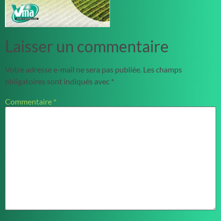
Laisser un commentaire
Votre adresse e-mail ne sera pas publiée.
Les champs
obligatoires sont indiqués avec
*
Commentaire
*