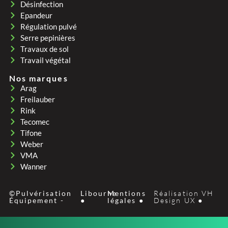
Désinfection
Epandeur
Régulation pulvé
Serre pepinières
Travaux de sol
Travail végétal
Nos marques
Arag
Freilauber
Rink
Tecomec
Tifone
Weber
VMA
Wanner
©Pulvérisation
Libourne
Mentions
Réalisation VH
Équipement -
●
légales ●
Design UX ●