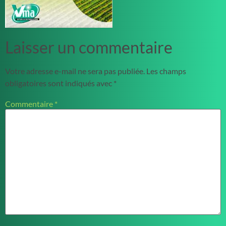
Laisser un commentaire
Votre adresse e-mail ne sera pas publiée.
Les champs
obligatoires sont indiqués avec
*
Commentaire
*