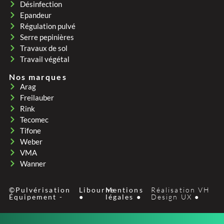
Désinfection
Epandeur
Régulation pulvé
Serre pepinières
Travaux de sol
Travail végétal
Nos marques
Arag
Freilauber
Rink
Tecomec
Tifone
Weber
VMA
Wanner
©Pulvérisation
Libourne
Mentions
Réalisation VH
Équipement -
●
légales ●
Design UX ●