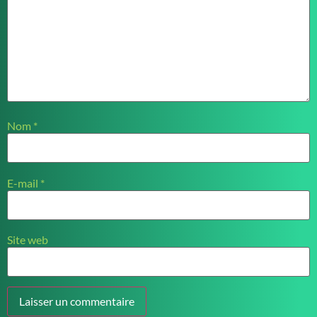
Nom
*
E-mail
*
Site web