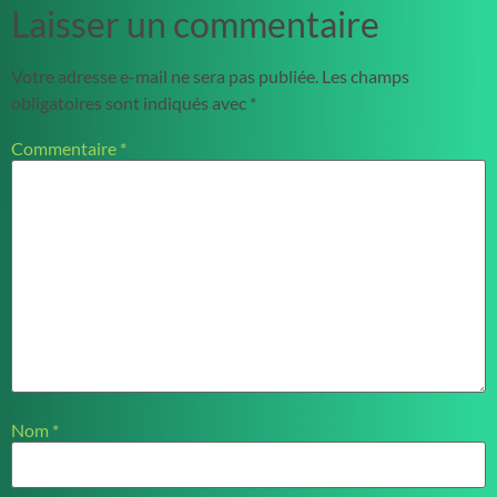
Laisser un commentaire
Votre adresse e-mail ne sera pas publiée.
Les champs
obligatoires sont indiqués avec
*
Commentaire
*
Nom
*