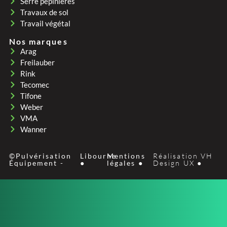
Serre pepinières
Travaux de sol
Travail végétal
Nos marques
Arag
Freilauber
Rink
Tecomec
Tifone
Weber
VMA
Wanner
©Pulvérisation
Libourne
Mentions
Réalisation VH
Équipement -
●
légales ●
Design UX ●