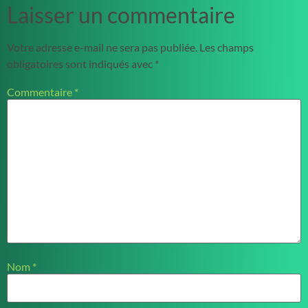
Laisser un commentaire
Votre adresse e-mail ne sera pas publiée.
Les champs
obligatoires sont indiqués avec
*
Commentaire
*
Nom
*