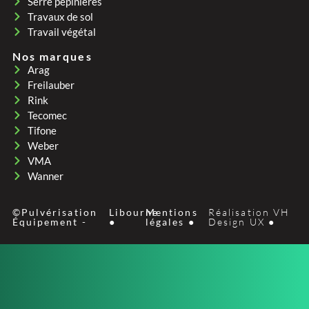
Serre pepinières
Travaux de sol
Travail végétal
Nos marques
Arag
Freilauber
Rink
Tecomec
Tifone
Weber
VMA
Wanner
©Pulvérisation
Libourne
Mentions
Réalisation VH
Équipement -
●
légales ●
Design UX ●