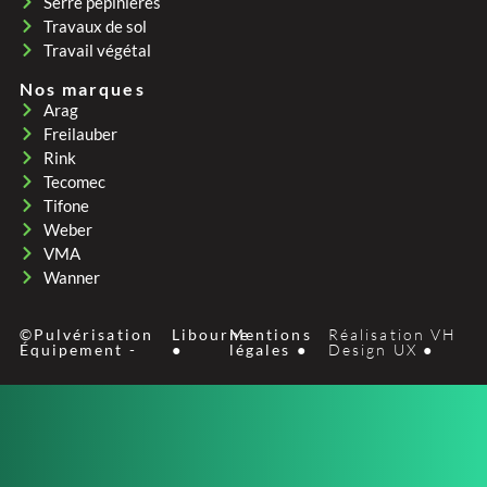
Serre pepinières
Travaux de sol
Travail végétal
Nos marques
Arag
Freilauber
Rink
Tecomec
Tifone
Weber
VMA
Wanner
©Pulvérisation
Libourne
Mentions
Réalisation VH
Équipement -
●
légales ●
Design UX ●