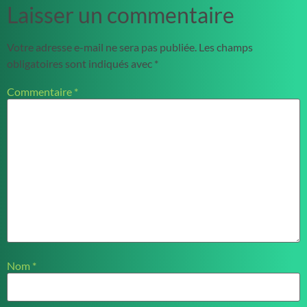
Laisser un commentaire
Votre adresse e-mail ne sera pas publiée.
Les champs
obligatoires sont indiqués avec
*
Commentaire
*
Nom
*