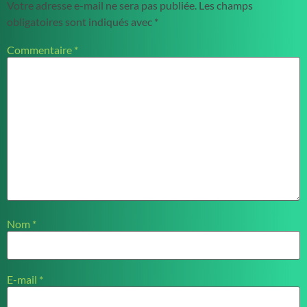
Votre adresse e-mail ne sera pas publiée.
Les champs
obligatoires sont indiqués avec
*
Commentaire
*
Nom
*
E-mail
*