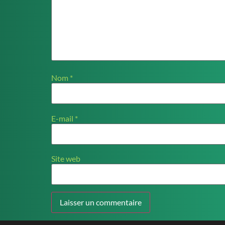
Nom
*
E-mail
*
Site web