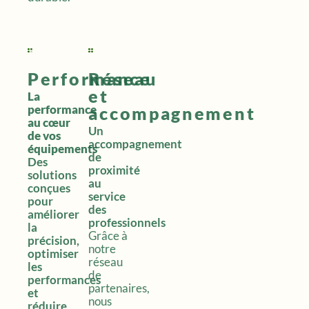
Performance
Réseau
et
La
performance
accompagnement
au cœur
Un
de vos
accompagnement
équipements
de
Des
proximité
solutions
au
conçues
service
pour
des
améliorer
professionnels
la
Grâce à
précision,
notre
optimiser
réseau
les
de
performances
partenaires,
et
nous
réduire