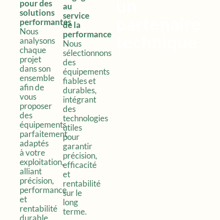
un
pour des
au
solutions
service
partenaire
performantes
de la
Nous
performance
technique
analysons
Nous
chaque
sélectionnons
projet
des
dans son
équipements
ensemble
fiables et
afin de
durables,
vous
intégrant
proposer
des
des
technologies
équipements
utiles
parfaitement
pour
adaptés
garantir
à votre
précision,
exploitation,
efficacité
alliant
et
précision,
rentabilité
performance
sur le
et
long
rentabilité
terme.
durable.