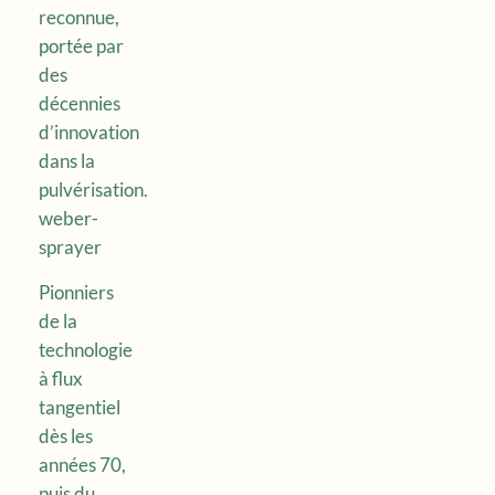
reconnue,
portée par
des
décennies
d’innovation
dans la
pulvérisation.
weber-
sprayer
Pionniers
de la
technologie
à flux
tangentiel
dès les
années 70,
puis du