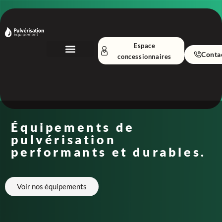
Espace
Conta
concessionnaires
Nos Équipements
A propos
Équipements de
pulvérisation
performants et durables.
Voir nos équipements