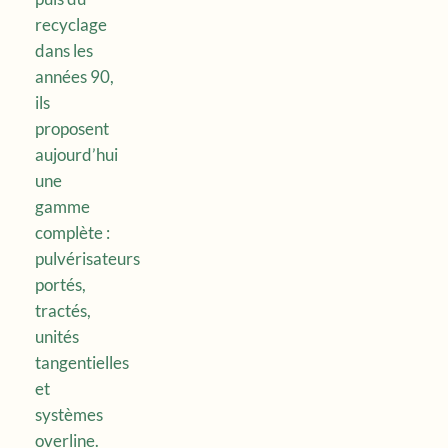
recyclage
dans les
années 90,
ils
proposent
aujourd’hui
une
gamme
complète :
pulvérisateurs
portés,
tractés,
unités
tangentielles
et
systèmes
overline.