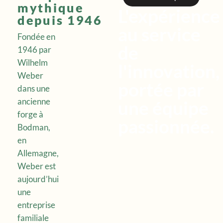
mythique
L'expérience
depuis 1946
au service
Fondée en
de
1946 par
Wilhelm
l'innovation,
Weber
portée par
dans une
ancienne
une équipe
forge à
passionnée.
Bodman,
en
Allemagne,
Weber est
aujourd’hui
une
entreprise
familiale