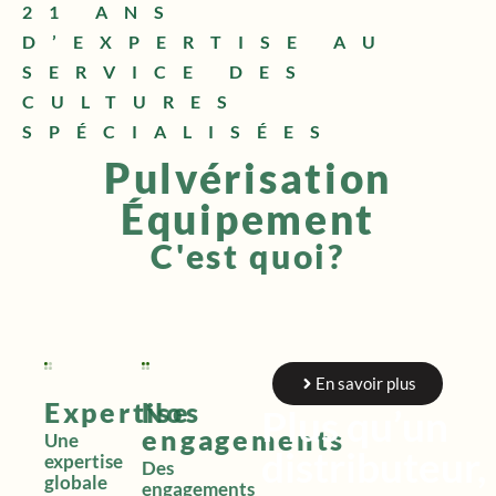
21 ANS
D’EXPERTISE AU
SERVICE DES
CULTURES
SPÉCIALISÉES
Pulvérisation
Équipement
C'est quoi?
En savoir plus
Expertise
Nos
Plus qu’un
engagements
Une
distributeur,
expertise
Des
globale
engagements