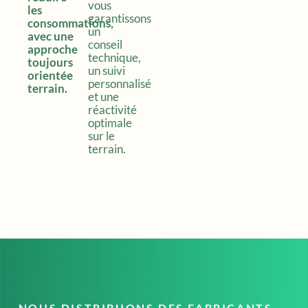
vous
les
garantissons
consommations,
un
avec une
conseil
approche
technique,
toujours
un suivi
orientée
personnalisé
terrain.
et une
réactivité
optimale
sur le
terrain.
NOUS DISTRIBUONS DES FABRICANTS