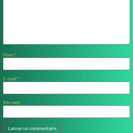
Nom
*
E-mail
*
Site web