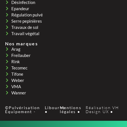
Désinfection
Epandeur
Régulation pulvé
Serre pepinières
Travaux de sol
Travail végétal
Nos marques
Arag
Freilauber
Rink
Tecomec
Tifone
Weber
VMA
Wanner
©Pulvérisation
Libourne
Mentions
Réalisation VH
Équipement -
●
légales ●
Design UX ●