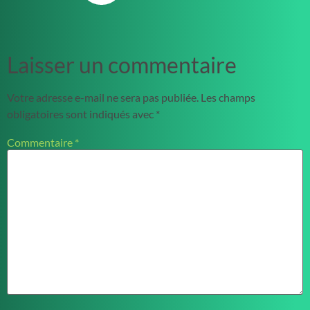
Laisser un commentaire
Votre adresse e-mail ne sera pas publiée.
Les champs
obligatoires sont indiqués avec
*
Commentaire
*