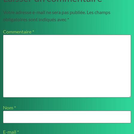
Votre adresse e-mail ne sera pas publiée.
Les champs
obligatoires sont indiqués avec
*
Commentaire
*
Nom
*
E-mail
*