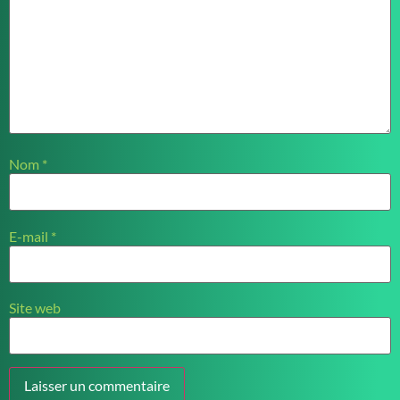
Nom
*
E-mail
*
Site web